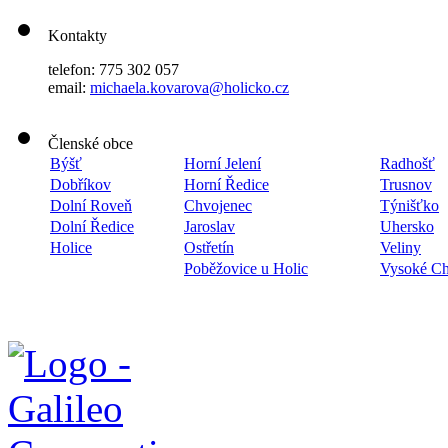
Kontakty
telefon: 775 302 057
email:
michaela.kovarova@holicko.cz
Členské obce
Býšť
Horní Jelení
Radhošť
Dobříkov
Horní Ředice
Trusnov
Dolní Roveň
Chvojenec
Týnišťko
Dolní Ředice
Jaroslav
Uhersko
Holice
Ostřetín
Veliny
Poběžovice u Holic
Vysoké C