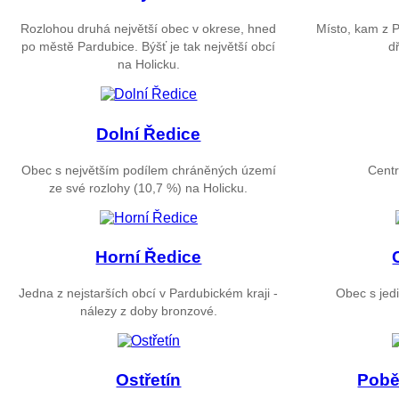
Rozlohou druhá největší obec v okrese, hned
Místo, kam z 
po městě Pardubice. Býšť je tak největší obcí
d
na Holicku.
Dolní Ředice
Obec s největším podílem chráněných území
Centr
ze své rozlohy (10,7 %) na Holicku.
Horní Ředice
Jedna z nejstarších obcí v Pardubickém kraji -
Obec s jed
nálezy z doby bronzové.
Ostřetín
Pobě