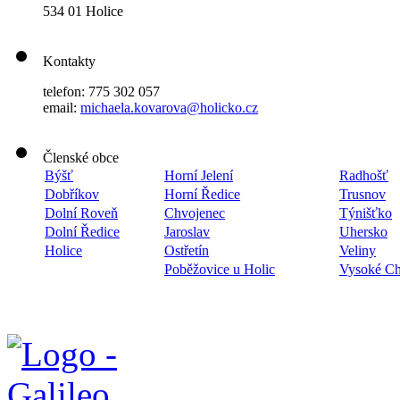
534 01 Holice
Kontakty
telefon: 775 302 057
email:
michaela.kovarova@holicko.cz
Členské obce
Býšť
Horní Jelení
Radhošť
Dobříkov
Horní Ředice
Trusnov
Dolní Roveň
Chvojenec
Týnišťko
Dolní Ředice
Jaroslav
Uhersko
Holice
Ostřetín
Veliny
Poběžovice u Holic
Vysoké C