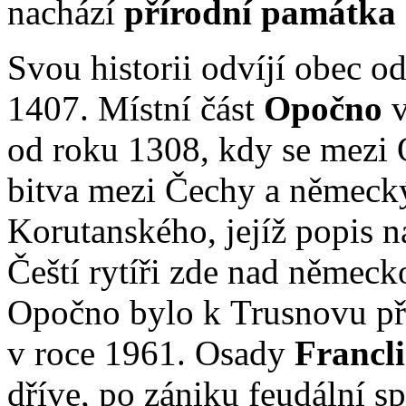
nachází
přírodní památka
Svou historii odvíjí obec o
1407. Místní část
Opočno
v
od roku 1308, kdy se mezi
bitva mezi Čechy a německý
Korutanského, jejíž popis 
Čeští rytíři zde nad německo
Opočno bylo k Trusnovu při
v roce 1961. Osady
Francl
dříve, po zániku feudální s