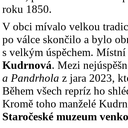
roku 1850.
V obci mívalo velkou tradic
po válce skončilo a bylo ob
s velkým úspěchem. Místní 
Kudrnová
. Mezi nejúspěšn
a Pandrhola
z jara 2023, kt
Během všech repríz ho shléd
Kromě toho manželé Kudrno
Staročeské muzeum venkov