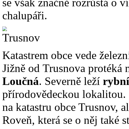
se však značně rozrůstá o v
chalupáři.
Katastrem obce vede železn
Jižně od Trusnova protéká 
Loučná
. Severně leží
rybn
přírodovědeckou lokalitou. 
na katastru obce Trusnov, a
Roveň, která se o něj také s