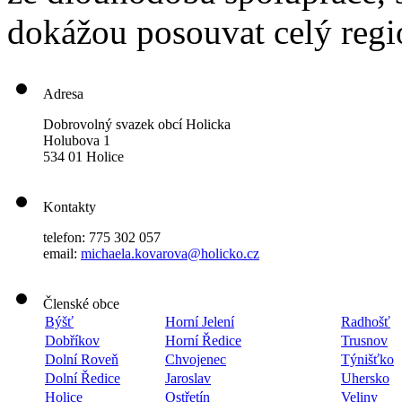
dokážou posouvat celý regi
Adresa
Dobrovolný svazek obcí Holicka
Holubova 1
534 01 Holice
Kontakty
telefon: 775 302 057
email:
michaela.kovarova@holicko.cz
Členské obce
Býšť
Horní Jelení
Radhošť
Dobříkov
Horní Ředice
Trusnov
Dolní Roveň
Chvojenec
Týnišťko
Dolní Ředice
Jaroslav
Uhersko
Holice
Ostřetín
Veliny