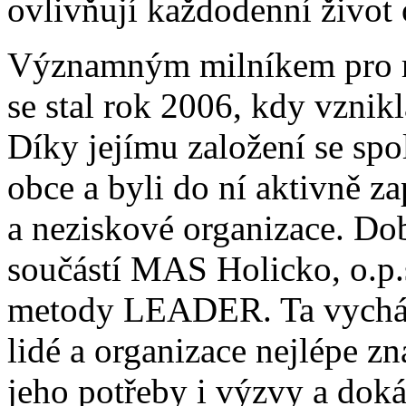
ovlivňují každodenní život 
Významným milníkem pro ro
se stal rok 2006, kdy vznik
Díky jejímu založení se spo
obce a byli do ní aktivně z
a neziskové organizace. Do
součástí MAS Holicko, o.p.s
metody LEADER. Ta vychází
lidé a organizace nejlépe zn
jeho potřeby i výzvy a doká