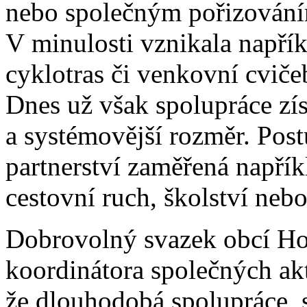
nebo společným pořizování
V minulosti vznikala napří
cyklotras či venkovní cviče
Dnes už však spolupráce zí
a systémovější rozměr. Pos
partnerství zaměřená napřík
cestovní ruch, školství nebo
Dobrovolný svazek obcí Hol
koordinátora společných akt
že dlouhodobá spolupráce, s