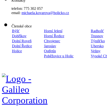
Kontakty
telefon: 775 302 057
email:
michaela.kovarova@holicko.cz
Členské obce
Býšť
Horní Jelení
Radhošť
Dobříkov
Horní Ředice
Trusnov
Dolní Roveň
Chvojenec
Týnišťko
Dolní Ředice
Jaroslav
Uhersko
Holice
Ostřetín
Veliny
Poběžovice u Holic
Vysoké C