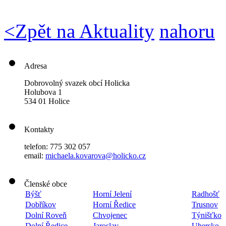
<
Zpět na Aktuality
nahoru
Adresa
Dobrovolný svazek obcí Holicka
Holubova 1
534 01 Holice
Kontakty
telefon: 775 302 057
email:
michaela.kovarova@holicko.cz
Členské obce
Býšť
Horní Jelení
Radhošť
Dobříkov
Horní Ředice
Trusnov
Dolní Roveň
Chvojenec
Týnišťko
Dolní Ředice
Jaroslav
Uhersko