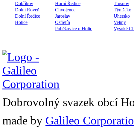
Dobříkov
Horní Ředice
Trusnov
Dolní Roveň
Chvojenec
Týnišťko
Dolní Ředice
Jaroslav
Uhersko
Holice
Ostřetín
Veliny
Poběžovice u Holic
Vysoké C
Dobrovolný svazek obcí Ho
made by
Galileo Corporation