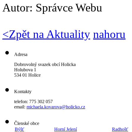
Autor:
Správce Webu
<
Zpět na Aktuality
nahoru
Adresa
Dobrovolný svazek obcí Holicka
Holubova 1
534 01 Holice
Kontakty
telefon: 775 302 057
email:
michaela.kovarova@holicko.cz
Členské obce
Býšť
Horní Jelení
Radhošť